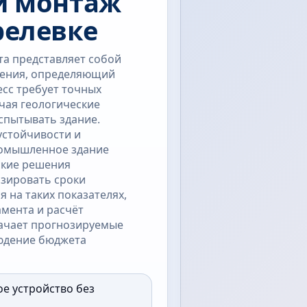
и монтаж
релевке
а представляет собой
жения, определяющий
есс требует точных
чая геологические
испытывать здание.
устойчивости и
ромышленное здание
ские решения
зировать сроки
 на таких показателях,
амента и расчёт
начает прогнозируемые
людение бюджета
ое устройство без