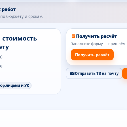
 работ
по бюджету и срокам.
Получить расчёт
м стоимость
Заполните форму — пришлём К
ету
Получить расчёт
я)
те
Отправить ТЗ на почту
 юр.лицами и УК