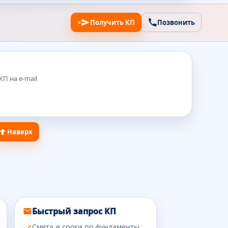
>
Получить КП
Позвонить
П на e-mail
Наверх
Быстрый запрос КП
Смета и сроки по фундаменты