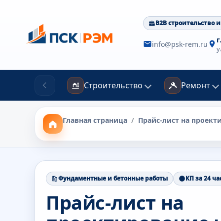
B2B строительство и
г
info@psk-rem.ru
у
Строительство
Ремонт
Главная страница
/
Прайс-лист на проект
Фундаментные и бетонные работы
КП за 24 ча
Прайс-лист на