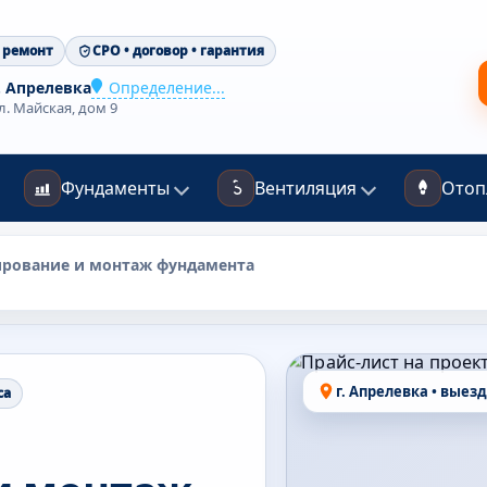
 ремонт
СРО • договор • гарантия
. Апрелевка
Определение...
л. Майская, дом 9
Фундаменты
Вентиляция
Отоп
ирование и монтаж фундамента
г. Апрелевка • выез
са